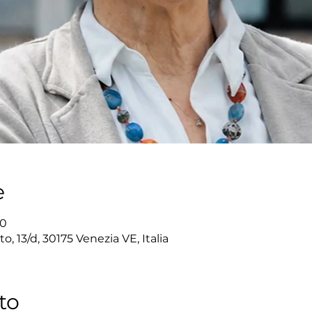
e
00
o, 13/d, 30175 Venezia VE, Italia
to