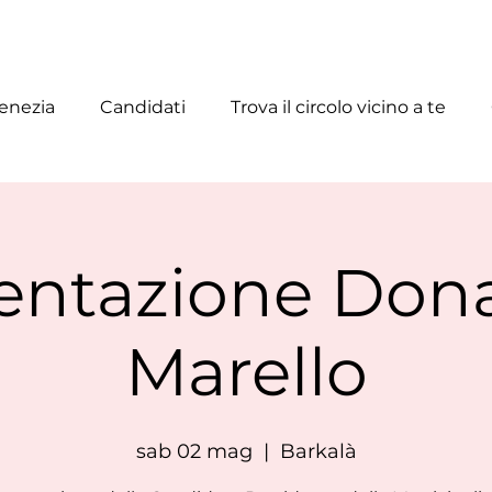
enezia
Candidati
Trova il circolo vicino a te
entazione Dona
Marello
sab 02 mag
  |  
Barkalà