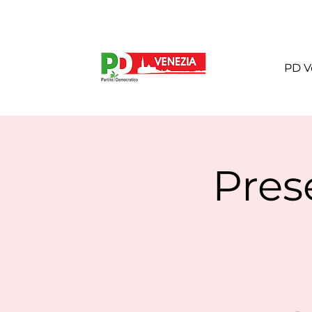
PD V
Pres