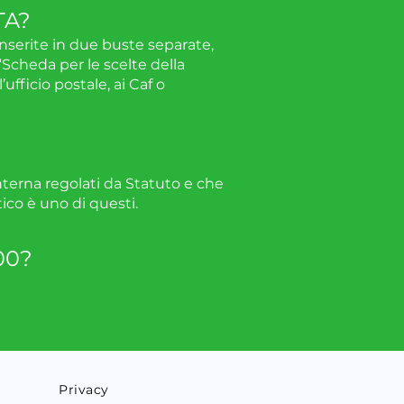
TA?
serite in due buste separate,
“Scheda per le scelte della
ufficio postale, ai Caf o
interna regolati da Statuto e che
ico è uno di questi.
00?
Privacy