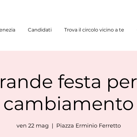
enezia
Candidati
Trova il circolo vicino a te
rande festa per 
cambiamento
ven 22 mag
  |  
Piazza Erminio Ferretto