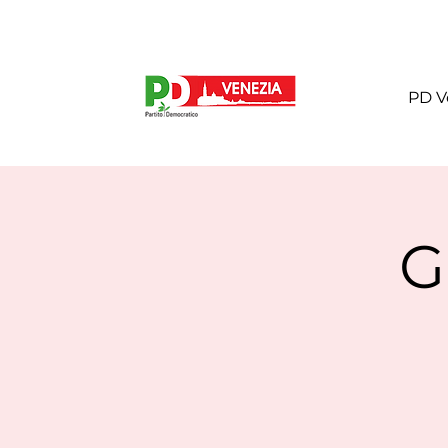
PD V
G