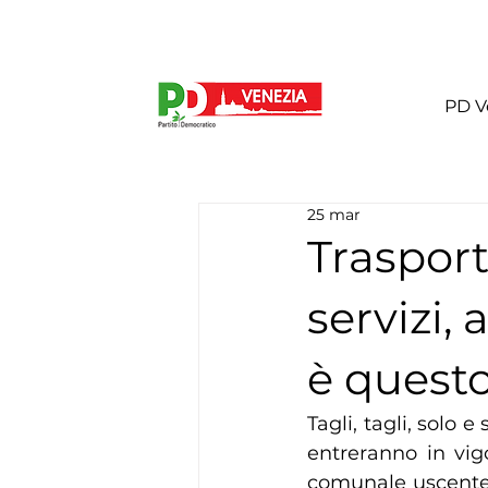
PD V
25 mar
Trasport
servizi,
è questo
Tagli, tagli, solo e
entreranno in vig
comunale uscente r