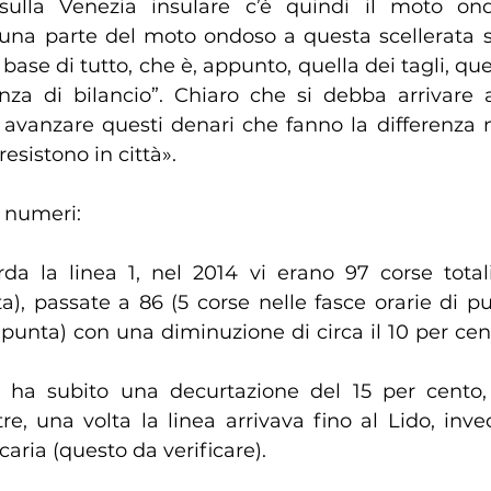
ulla Venezia insulare c’è quindi il moto ond
una parte del moto ondoso a questa scellerata sc
base di tutto, che è, appunto, quella dei tagli, quel
enza di bilancio”. Chiaro che si debba arrivare a
avanzare questi denari che fanno la differenza n
esistono in città».
 numeri:
da la linea 1, nel 2014 vi erano 97 corse totali
a), passate a 86 (5 corse nelle fasce orarie di pu
 punta) con una diminuzione di circa il 10 per cen
 ha subito una decurtazione del 15 per cento, 
tre, una volta la linea arrivava fino al Lido, inve
aria (questo da verificare).