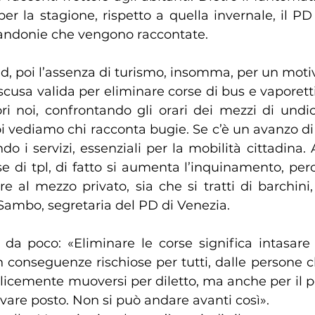
 per la stagione, rispetto a quella invernale, il P
e fandonie che vengono raccontate.
id, poi l’assenza di turismo, insomma, per un motivo 
usa valida per eliminare corse di bus e vaporetti. E
ri noi, confrontando gli orari dei mezzi di undici
oi vediamo chi racconta bugie. Se c’è un avanzo di 
do i servizi, essenziali per la mobilità cittadina.
e di tpl, di fatto si aumenta l’inquinamento, perc
re al mezzo privato, sia che si tratti di barchini,
Sambo, segretaria del PD di Venezia.
 da poco: «Eliminare le corse significa intasare 
n conseguenze rischiose per tutti, dalle persone c
licemente muoversi per diletto, ma anche per il p
ovare posto. Non si può andare avanti così».