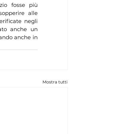
io fosse più 
pperire alle 
ificate negli 
tato anche un 
ando anche in 
Mostra tutti