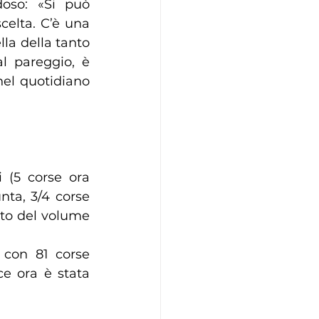
oso: «Si può 
elta. C’è una 
la della tanto 
l pareggio, è 
el quotidiano 
 (5 corse ora 
nta, 3/4 corse 
to del volume 
con 81 corse 
ce ora è stata 