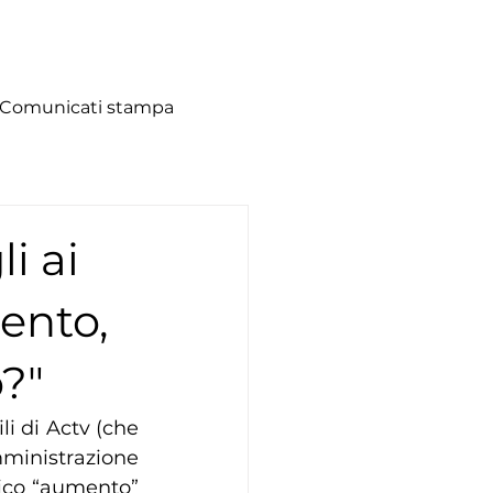
Comunicati stampa
i ai
ento,
o?"
li di Actv (che 
ministrazione 
ico “aumento” 