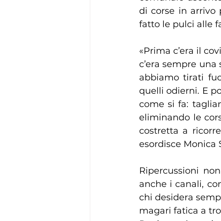
di corse in arrivo
fatto le pulci all
«Prima c’era il cov
c’era sempre una sc
abbiamo tirati fuo
quelli odierni. E p
come si fa: taglian
eliminando le cors
costretta a ricorre
esordisce Monica 
Ripercussioni non
anche i canali, co
chi desidera semp
magari fatica a tr