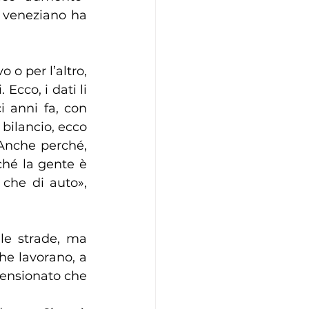
D veneziano ha 
o per l’altro, 
cco, i dati li 
 anni fa, con 
bilancio, ecco 
 Anche perché, 
hé la gente è 
 che di auto», 
le strade, ma 
he lavorano, a 
ensionato che 