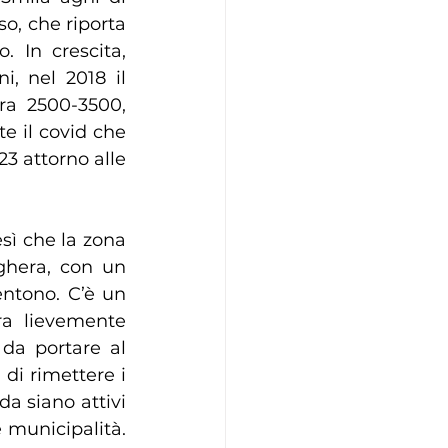
o, che riporta 
In crescita, 
, nel 2018 il 
ra 2500-3500, 
e il covid che 
 attorno alle 
sì che la zona 
hera, con un 
ntono. C’è un 
ra lievemente 
 da portare al 
i rimettere i 
da siano attivi 
 municipalità. 