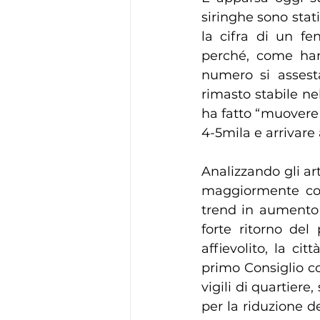
siringhe sono stati
la cifra di un f
perché, come hann
numero si assesta
rimasto stabile nel
ha fatto “muovere 
4-5mila e arrivare a
Analizzando gli art
maggiormente col
trend in aumento 
forte ritorno del
affievolito, la ci
primo Consiglio c
vigili di quartiere,
per la riduzione de