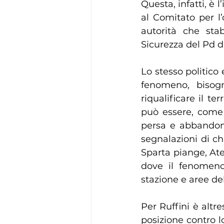
Questa, infatti, è l
al Comitato per l’
autorità che stab
Sicurezza del Pd d
Lo stesso politico 
fenomeno, bisogn
riqualificare il te
può essere, come 
persa e abbandonat
segnalazioni di c
Sparta piange, Ate
dove il fenomeno
stazione e aree del
Per Ruffini è altre
posizione contro l