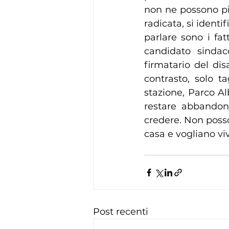
non ne possono più
radicata, si identi
parlare sono i fat
candidato sindac
firmatario del di
contrasto, solo t
stazione, Parco Al
restare abbandon
credere. Non posso 
casa e vogliano vi
Post recenti