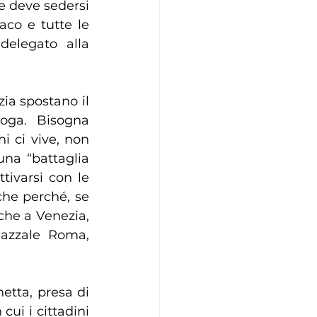
he deve sedersi 
co e tutte le 
delegato alla 
ia spostano il 
oga. Bisogna 
i ci vive, non 
na “battaglia 
ivarsi con le 
he perché, se 
che a Venezia, 
azzale Roma, 
etta, presa di 
ui i cittadini 