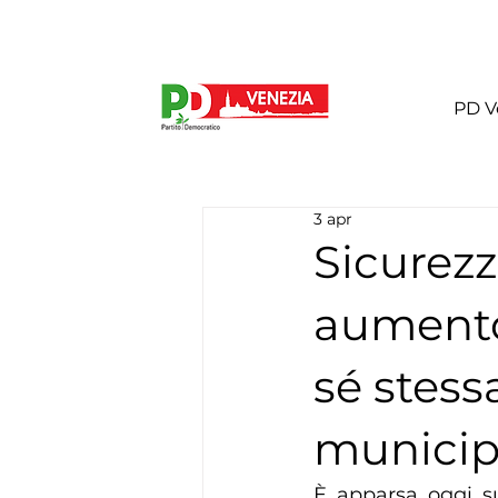
PD V
3 apr
Sicurezz
aumento
sé stess
municipa
È apparsa oggi su