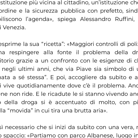
’istituzione più vicina al cittadino, un’istituzione c
ordine e la sicurezza pubblica con prefetto, sinda
iliscono l’agenda», spiega Alessandro Ruffini, 
i Venezia.
esprime la sua “ricetta”: «Maggiori controlli di poliz
a respingere alla fonte il problema della dr
rritorio grazie a un confronto con le esigenze di ch
negli ultimi anni, che via Piave sia simbolo di u
a a sé stessa”. E poi, accogliere da subito e att
hi vive quotidianamente dove c’è il problema. Anc
ne non ride. E le ricadute le si stanno vivendo an
 della droga si è accentuato di molto, con pi
la “movida” in cui tira una brutta aria».
sì necessario che si inizi da subito con una vera, n
o spaccio: «Partiamo con parco Albanese, luogo in c