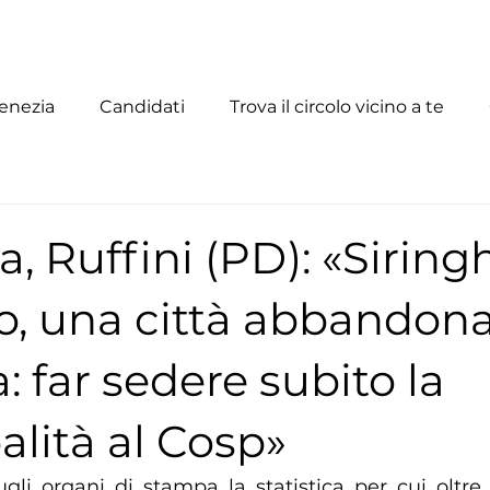
enezia
Candidati
Trova il circolo vicino a te
a, Ruffini (PD): «Siring
, una città abbandona
a: far sedere subito la
lità al Cosp»
gli organi di stampa la statistica per cui oltre 