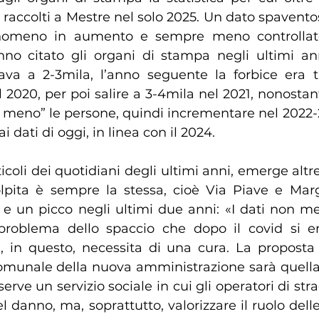
 raccolti a Mestre nel solo 2025. Un dato spaventos
enomeno in aumento e sempre meno controllato. 
o citato gli organi di stampa negli ultimi anni
va a 2-3mila, l’anno seguente la forbice era t
 2020, per poi salire a 3-4mila nel 2021, nonostant
meno” le persone, quindi incrementare nel 2022-23
i dati di oggi, in linea con il 2024.
icoli dei quotidiani degli ultimi anni, emerge altre
pita è sempre la stessa, cioè Via Piave e Marg
e un picco negli ultimi due anni: «I dati non me
 problema dello spaccio che dopo il covid si e
ttà, in questo, necessita di una cura. La proposta
omunale della nuova amministrazione sarà quella d
 serve un servizio sociale in cui gli operatori di stra
l danno, ma, soprattutto, valorizzare il ruolo delle